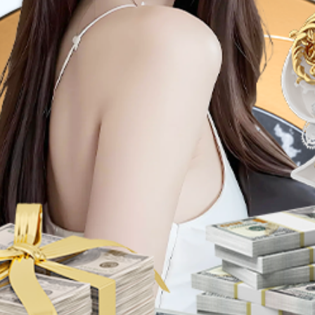
03. 国际拓展
目前开云体育·开云官方网站
务全球落地，打造具有国际竞
多样赛事服务
热门体育领域，开云体育·开云官方网站 为您提供一站式观赛与数