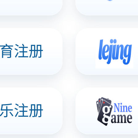
隐私保护作为平台核心。
 客服支持时间？
服全年 24 小时在线，支持中文、英文与马来语多语言服务。无论
即时响应。
 观看直播是否收费？
供免费赛事直播服务，部分高峰赛事可能需完成账号登录方可观看。开
开透明、便捷高效的观赛环境。
pp