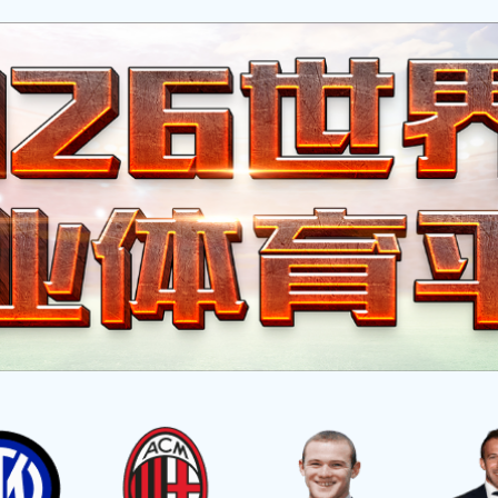
App下载
公司介绍
体育看点
网站
APP与网页版入口｜畅享全
供全面覆盖足球、篮球、电竞等项目的赛事资讯与数
比赛，聚焦热门体育内容， 助您轻松获取赛事动
手机App
网页版