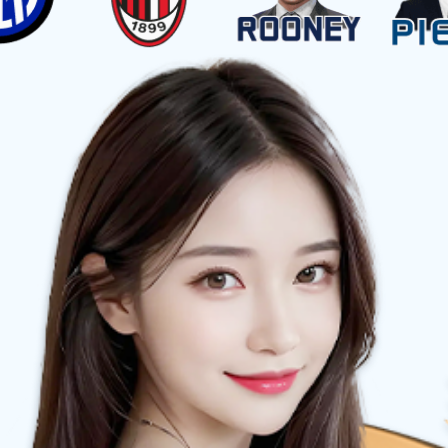
体育赛事服务
01. 初创定位
从数据同步到
界，构建智
开云体育·开云官方网站起源
我们对用户体
据与直播服务，并率先实现多
02. 服务升级
随着开云体育·开云官方网站
等功能，同时支持APP与网