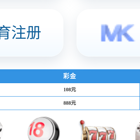
4.9 / 5.0
已突破
2,000,000+
下载量
育·开云官方网站赛事数据、
面。
夜模式、语言自定义、赛事收
可读性与观赛效率。