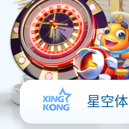
体育赛事
集成全球赛事如英超、NBA、网球大满贯等内
容，支持实时直播与赛前资讯推送，适配所有主
流设备。