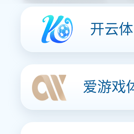
电竞直播
涵盖 LOL、CS:GO、DOTA2 等热门电竞赛事
页，满足不同电竞观众需求。
针对用户在使用 
理、