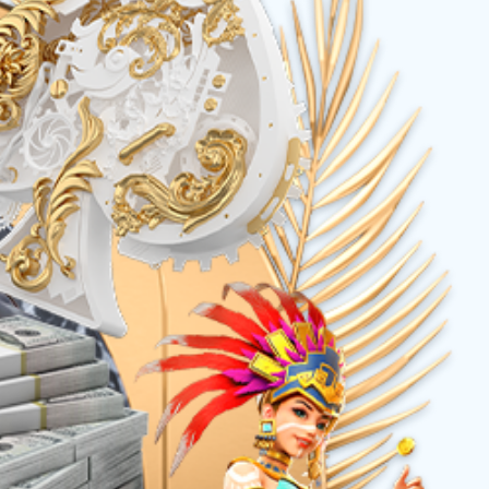
已在东南亚、欧美等区域建立本地化团队，推动技术与服
争力的赛事平台品牌。
据支持服务