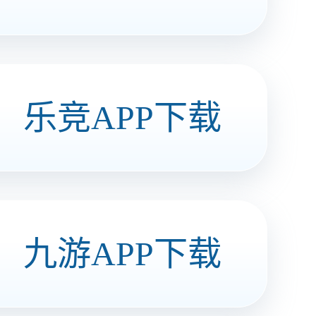
您遇到技术问题、账户疑问，或希望了解功能详情，我
云体育·开云官方网站 致力于为广大体育爱好者打造