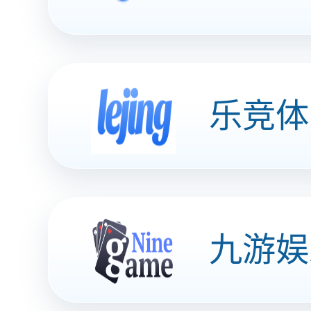
始终将
05.
平台客
们都将
06.
平台提
一个公
开云体育·开云官方网站 A