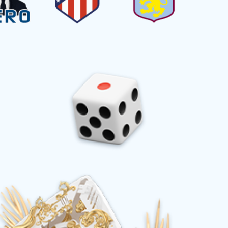
转
数据统计，约基奇本赛季的高位策应助攻率