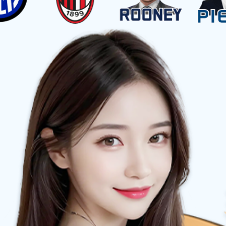
15%，掘金进攻体系核心引擎持续运
转，而这一切的核心驱动力，正是中锋尼古拉·约基奇。根据最新