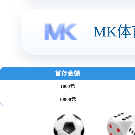
男子网坛发球大炮的军备竞赛正在从“力量”转向“智慧”
2026-08-01
周冠宇正赛速度提升明显，但索伯车队策略
在刚刚结束的F1新加坡大奖赛中，中国车手周冠宇再次
2026-07-19