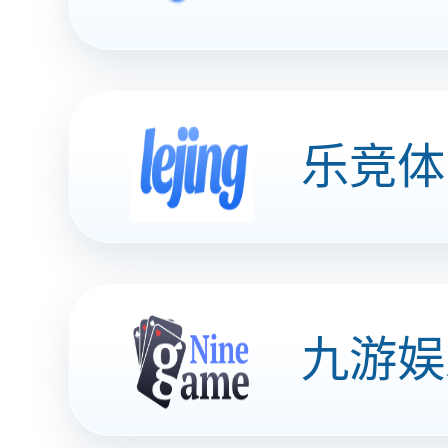
AC米兰与那不勒斯争四关键战，特奥边线防
在刚刚结束的意甲联赛争四大战中，AC米兰主场1比0
2026-07-20
胡尔卡奇签约安德烈亚尼担任技术顾问，发