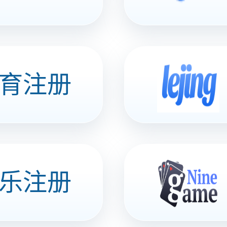
雄鹿解雇格里芬后阿德里安
力克那不勒斯，这场...
北京时间1月24日，密尔沃基雄
2026-07-28