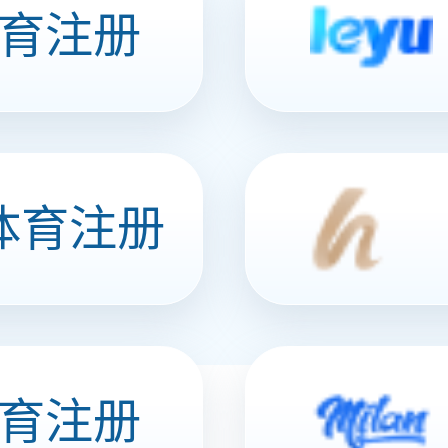
在高位挥斥方遒，本身就是一种篮球智慧的享受。