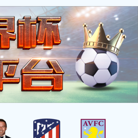
注册入口
球体育赛事与数据服务
据内容， 支持
APP下载
与
网页使用
，
态，掌握比赛节奏。