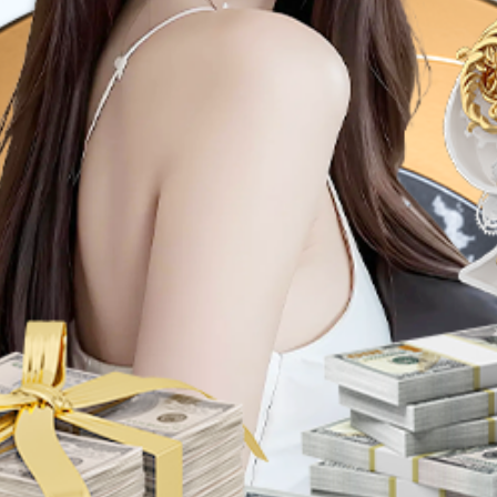
上的高位区域接球时，球队超过六分之一的得分都直接来自于他的
擎”的不可替代性。他并非传统意义上的内线终结点，而是整支球