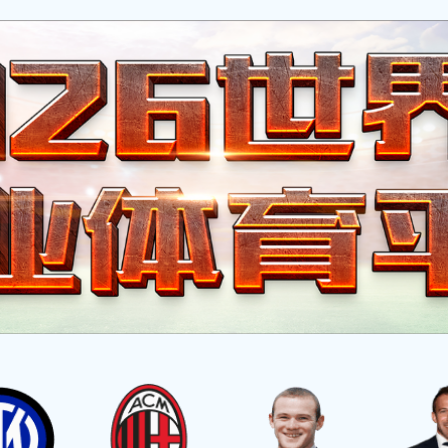
App下载
公司介绍
体育看点
网站
APP与网页版入口｜畅享全
供全面覆盖足球、篮球、电竞等项目的赛事资讯与数
比赛，聚焦热门体育内容， 助您轻松获取赛事动
手机App
网页版