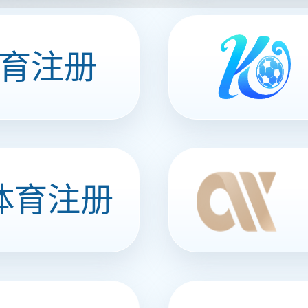
球后快速出手或直接切入。小迈克尔·波特则凭借其身高和投射能
是与约基奇的高位策应形成了完美互补。这种体系的核心在于：所
投篮位置。数据显示，当约基奇在高位持球时，掘金其他球员的接
约基奇的高位策应不仅是个人技术的体现，更是整支球队战术纪
战术稳定性与冠军基因
的爆发，而是约基奇多年来稳定输出的一个缩影。这一数据背后，
逼防守或联防时，约基奇的高位策应往往是破解局面的最佳武器
法具备极强的抗干扰性——无论对手如何变换防守策略，只要约
引擎”的持续运转，让掘金在面对任何防守体系时都能找到破解之
一步加深，掘金的进攻体系仍有广阔的进化空间。只要这位塞尔
率或许只是一个开始。在竞争日益激烈的西部，约基奇这具“进攻